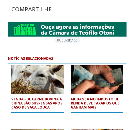
COMPARTILHE
PUBLICIDADE
NOTÍCIAS RELACIONADAS
VENDAS DE CARNE BOVINA À
MUDANÇA NO IMPOSTO DE
CHINA SÃO SUSPENSAS APÓS
RENDA DEVE TAXAR OS QUE
CASO DE VACA LOUCA
GANHAM MAIS