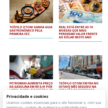
TEÓFILO OTONI GANHA GUIA
REAL ESTÁ ENTRE AS 10
GASTRONÔMICO PELA
MOEDAS QUE MAIS
PRIMEIRA VEZ
PERDERAM VALOR FRENTE
AO DÓLAR NESTE ANO
PETROBRAS AUMENTA PREÇO
TEÓFILO OTONI ENTRA NO
DA GASOLINA EM R$ 0,41 POR
OITAVO MÊS SEGUIDO NA
LITRO; DISSEL FICARÁ R$ 0, 78
GERAÇÃO DE EMPREGOS,
MAIS CARO
APONTA CAGED
Privacidade e cookies
Usamos cookies essenciais para o site funcionar e, com sua
permissao, cookies de audiencia e publicidade para