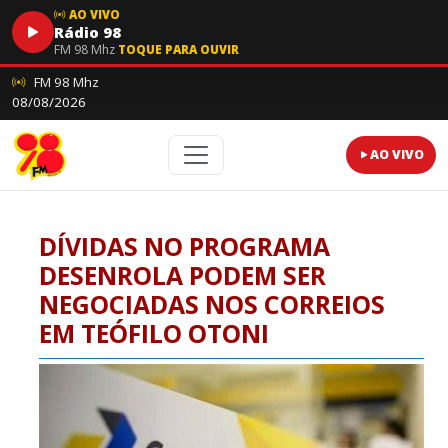
AO VIVO
Rádio 98
FM 98 Mhz
TOQUE PARA OUVIR
FM 98 Mhz
08/08/2026
AO VIVO
DÍVIDAS NO PROGRAMA
DESENROLA PODEM SER
NEGOCIADAS NOS CORREIOS
EM TEÓFILO OTONI