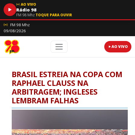
AO VIVO
Rádio 98
FM 98 Mhz
TOQUE PARA OUVIR
FM 98 Mhz
09/08/2026
AO VIVO
BRASIL ESTREIA NA COPA COM
RAPHAEL CLAUSS NA
ARBITRAGEM; INGLESES
LEMBRAM FALHAS