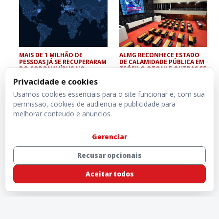
MAIS DE 1 MILHÃO DE
ALMG RECONHECE ESTADO
PESSOAS JÁ SE RECUPERARAM
DE CALAMIDADE PÚBLICA EM
DO CORONAVÍRUS NO
TEÓFILO OTONI E OUTRAS 55
MUNDO
CIDADES
Privacidade e cookies
Usamos cookies essenciais para o site funcionar e, com sua
permissao, cookies de audiencia e publicidade para
melhorar conteudo e anuncios.
Gerenciar
Recusar opcionais
Aceitar todos