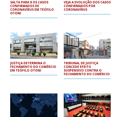
SALTA PARA 8 OS CASOS
VEJA A EVOLUÇÃO DOS CASOS
CONFIRMADOS DE
CONFIRMADOS POR
CORONAVÍRUS EM TEÓFILO
CORONAVÍRUS
OTONI
JUSTIÇA DETERMINA O
TRIBUNAL DE JUSTIÇA
FECHAMENTO DO COMÉRCIO
CONCEDE EFEITO
EM TEÓFILO OTONI
SUSPENSIVO CONTRA O
FECHAMENTO DO COMÉRCIO