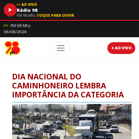
AO VIVO
Rádio 98
FM 98 Mhz
TOQUE PARA OUVIR
FM 98 Mhz
06/08/2026
AO VIVO
DIA NACIONAL DO
CAMINHONEIRO LEMBRA
IMPORTÂNCIA DA CATEGORIA