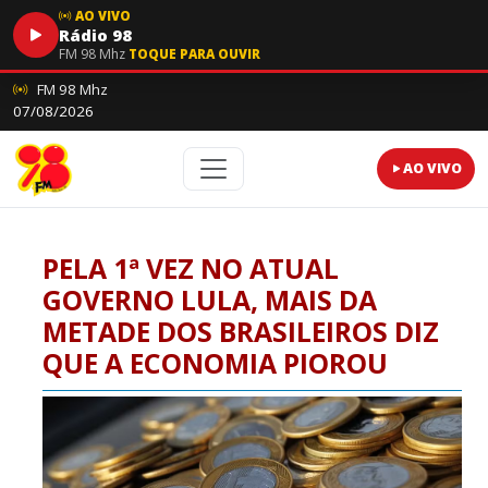
AO VIVO
Rádio 98
FM 98 Mhz
TOQUE PARA OUVIR
FM 98 Mhz
07/08/2026
AO VIVO
PELA 1ª VEZ NO ATUAL
GOVERNO LULA, MAIS DA
METADE DOS BRASILEIROS DIZ
QUE A ECONOMIA PIOROU